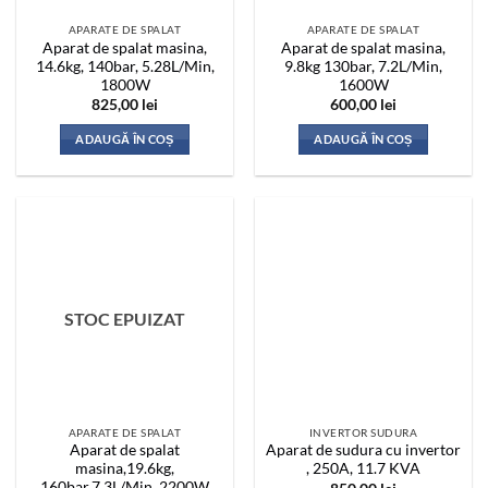
APARATE DE SPALAT
APARATE DE SPALAT
Aparat de spalat masina,
Aparat de spalat masina,
14.6kg, 140bar, 5.28L/Min,
9.8kg 130bar, 7.2L/Min,
1800W
1600W
825,00
lei
600,00
lei
ADAUGĂ ÎN COȘ
ADAUGĂ ÎN COȘ
STOC EPUIZAT
APARATE DE SPALAT
INVERTOR SUDURA
Aparat de spalat
Aparat de sudura cu invertor
masina,19.6kg,
, 250A, 11.7 KVA
160bar,7.3L/Min, 2200W