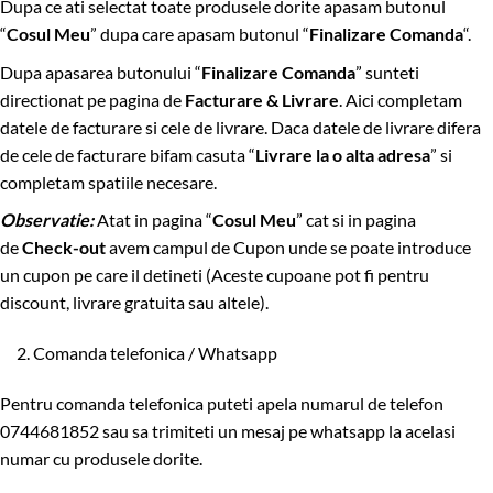
Dupa ce ati selectat toate produsele dorite apasam butonul
“
Cosul Meu
” dupa care apasam butonul “
Finalizare Comanda
“.
Dupa apasarea butonului “
Finalizare Comanda
” sunteti
directionat pe pagina de
Facturare & Livrare
. Aici completam
datele de facturare si cele de livrare. Daca datele de livrare difera
de cele de facturare bifam casuta “
Livrare la o alta adresa
” si
completam spatiile necesare.
Observatie:
Atat in pagina “
Cosul Meu
” cat si in pagina
de
Check-out
avem campul de Cupon unde se poate introduce
un cupon pe care il detineti (Aceste cupoane pot fi pentru
discount, livrare gratuita sau altele).
2. Comanda telefonica / Whatsapp
Pentru comanda telefonica puteti apela numarul de telefon
0744681852 sau sa trimiteti un mesaj pe whatsapp la acelasi
numar cu produsele dorite.