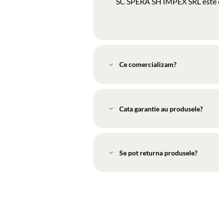
SC SPERA SH IMPEX SRL este o so
Ce comercializam?
Cata garantie au produsele?
Se pot returna produsele?