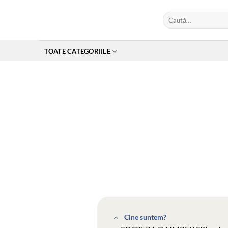
Skip
Caută
to
după:
content
TOATE CATEGORIILE
Cine suntem?