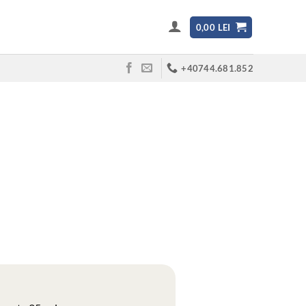
0,00
LEI
+40744.681.852