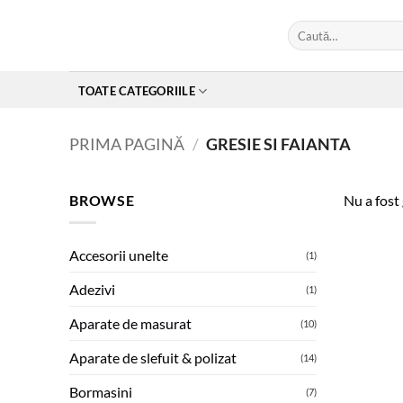
Skip
Caută
to
după:
content
TOATE CATEGORIILE
PRIMA PAGINĂ
/
GRESIE SI FAIANTA
BROWSE
Nu a fost 
Accesorii unelte
(1)
Adezivi
(1)
Aparate de masurat
(10)
Aparate de slefuit & polizat
(14)
Bormasini
(7)