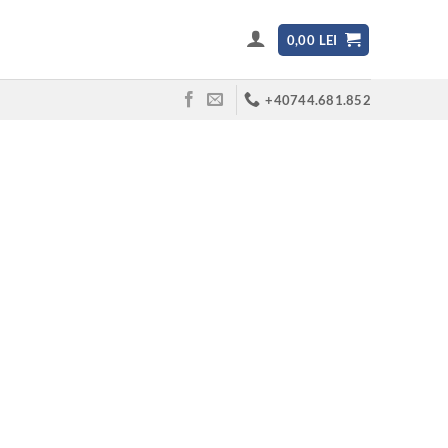
0,00
LEI
+40744.681.852