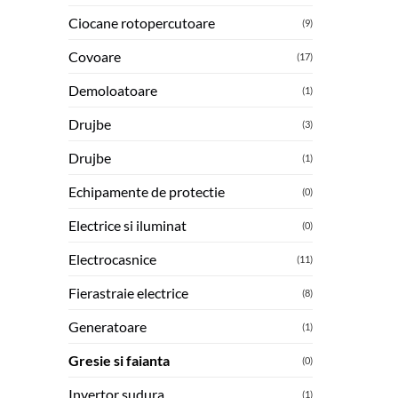
Ciocane rotopercutoare
(9)
Covoare
(17)
Demoloatoare
(1)
Drujbe
(3)
Drujbe
(1)
Echipamente de protectie
(0)
Electrice si iluminat
(0)
Electrocasnice
(11)
Fierastraie electrice
(8)
Generatoare
(1)
Gresie si faianta
(0)
Invertor sudura
(1)