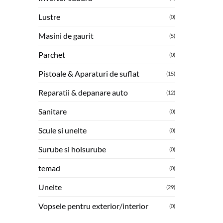
Lustre
(0)
Masini de gaurit
(5)
Parchet
(0)
Pistoale & Aparaturi de suflat
(15)
Reparatii & depanare auto
(12)
Sanitare
(0)
Scule si unelte
(0)
Surube si holsurube
(0)
temad
(0)
Unelte
(29)
Vopsele pentru exterior/interior
(0)