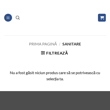
Skip
to
content
PRIMA PAGINĂ
/
SANITARE
FILTREAZĂ
Nu a fost găsit niciun produs care să se potrivească cu
selecția ta.