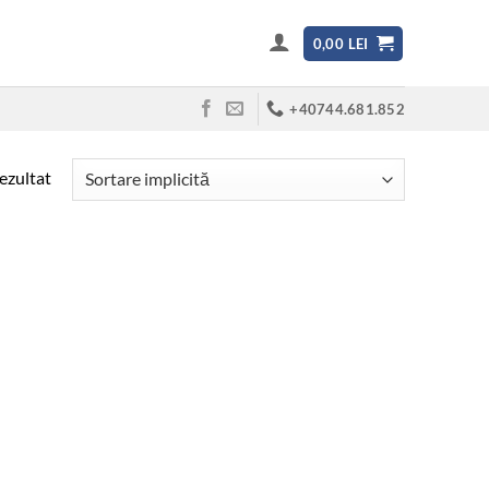
0,00
LEI
+40744.681.852
rezultat