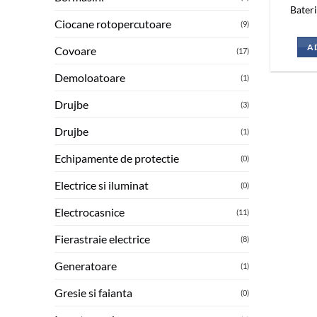
Bateri
Ciocane rotopercutoare
(9)
A
Covoare
(17)
Demoloatoare
(1)
Drujbe
(3)
Drujbe
(1)
Echipamente de protectie
(0)
Electrice si iluminat
(0)
Electrocasnice
(11)
Fierastraie electrice
(8)
Generatoare
(1)
Gresie si faianta
(0)