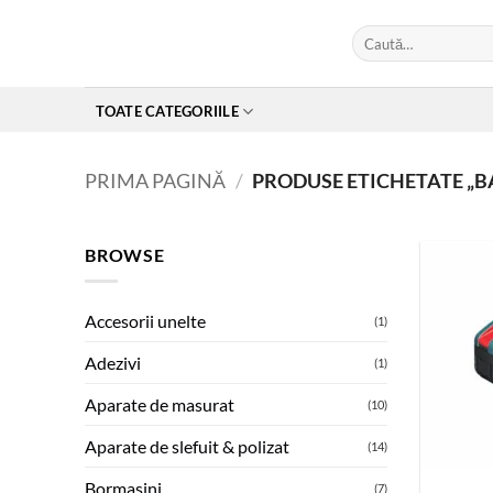
Skip
Caută
to
după:
content
TOATE CATEGORIILE
PRIMA PAGINĂ
/
PRODUSE ETICHETATE „B
BROWSE
Accesorii unelte
(1)
Adezivi
(1)
Aparate de masurat
(10)
Aparate de slefuit & polizat
(14)
Bormasini
(7)