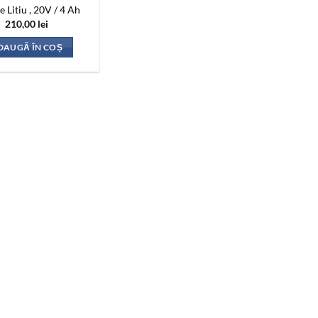
e Litiu , 20V / 4 Ah
210,00
lei
DAUGĂ ÎN COȘ