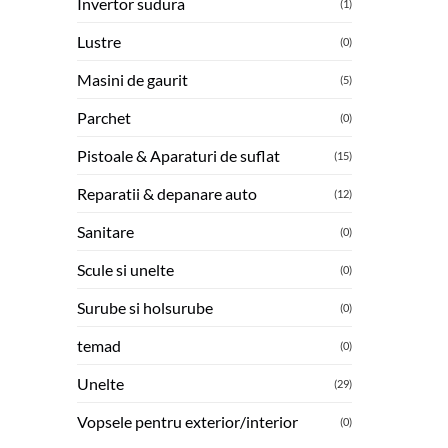
Invertor sudura
(1)
Lustre
(0)
Masini de gaurit
(5)
Parchet
(0)
Pistoale & Aparaturi de suflat
(15)
Reparatii & depanare auto
(12)
Sanitare
(0)
Scule si unelte
(0)
Surube si holsurube
(0)
temad
(0)
Unelte
(29)
Vopsele pentru exterior/interior
(0)