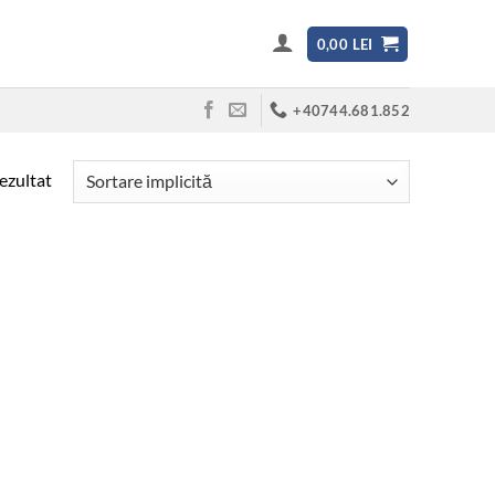
0,00
LEI
+40744.681.852
rezultat