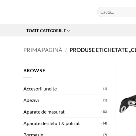
Skip
Caută
to
după:
content
TOATE CATEGORIILE
PRIMA PAGINĂ
/
PRODUSE ETICHETATE „CL
BROWSE
Accesorii unelte
(1)
Adezivi
(1)
Aparate de masurat
(10)
Aparate de slefuit & polizat
(14)
Bormasini
(7)