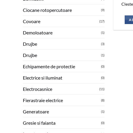
Clest
Ciocane rotopercutoare
(9)
A
Covoare
(17)
Demoloatoare
(1)
Drujbe
(3)
Drujbe
(1)
Echipamente de protectie
(0)
Electrice si iluminat
(0)
Electrocasnice
(11)
Fierastraie electrice
(8)
Generatoare
(1)
Gresie si faianta
(0)