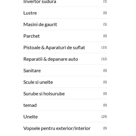
Invertor sudura
(1)
Lustre
(0)
Masini de gaurit
(5)
Parchet
(0)
Pistoale & Aparaturi de suflat
(15)
Reparatii & depanare auto
(12)
Sanitare
(0)
Scule si unelte
(0)
Surube si holsurube
(0)
temad
(0)
Unelte
(29)
Vopsele pentru exterior/interior
(0)