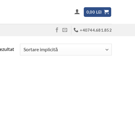
0,00
LEI
+40744.681.852
rezultat