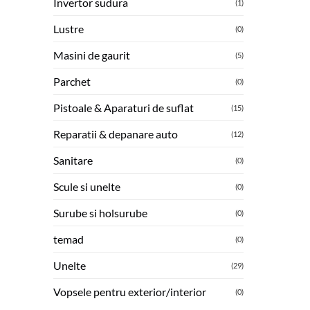
Invertor sudura
(1)
Lustre
(0)
Masini de gaurit
(5)
Parchet
(0)
Pistoale & Aparaturi de suflat
(15)
Reparatii & depanare auto
(12)
Sanitare
(0)
Scule si unelte
(0)
Surube si holsurube
(0)
temad
(0)
Unelte
(29)
Vopsele pentru exterior/interior
(0)