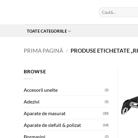
Skip
Caută
to
după:
content
TOATE CATEGORIILE
PRIMA PAGINĂ
/
PRODUSE ETICHETATE „R
BROWSE
Accesorii unelte
(1)
Adezivi
(1)
Aparate de masurat
(10)
Aparate de slefuit & polizat
(14)
Bormasini
(7)