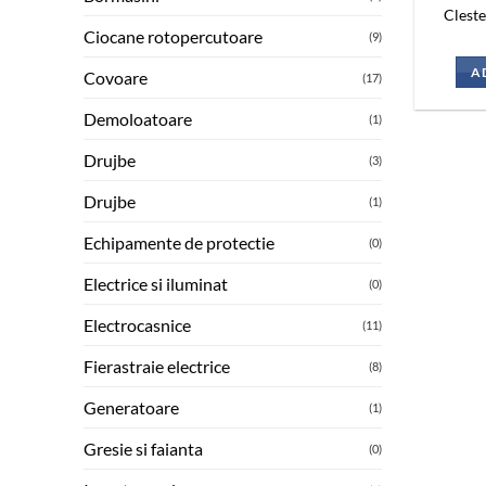
Clest
Ciocane rotopercutoare
(9)
A
Covoare
(17)
Demoloatoare
(1)
Drujbe
(3)
Drujbe
(1)
Echipamente de protectie
(0)
Electrice si iluminat
(0)
Electrocasnice
(11)
Fierastraie electrice
(8)
Generatoare
(1)
Gresie si faianta
(0)