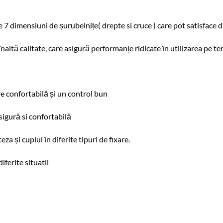
e 7 dimensiuni de șurubelnițe( drepte si cruce ) care pot satisface d
naltă calitate, care asigură performanțe ridicate în utilizarea pe t
e confortabilă și un control bun
sigură si confortabilă
a și cuplul în diferite tipuri de fixare.
ferite situatii