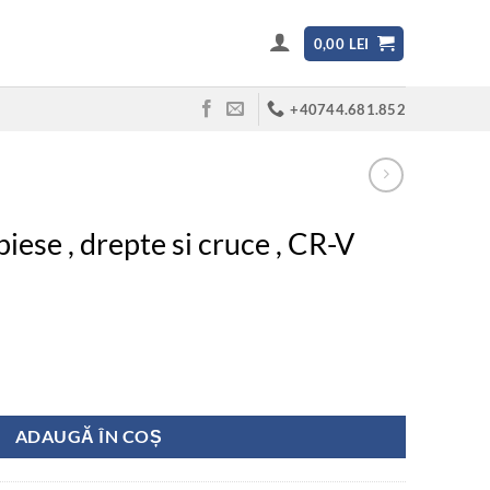
0,00
LEI
+40744.681.852
piese , drepte si cruce , CR-V
 drepte si cruce , CR-V
ADAUGĂ ÎN COȘ