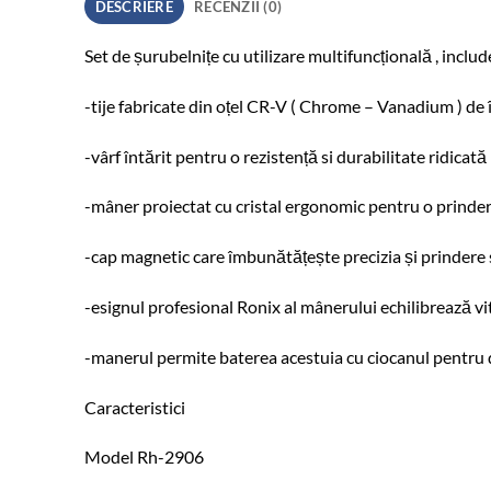
DESCRIERE
RECENZII (0)
Set de șurubelnițe cu utilizare multifuncțională , includ
-tije fabricate din oțel CR-V ( Chrome – Vanadium ) de î
-vârf întărit pentru o rezistență si durabilitate ridicată
-mâner proiectat cu cristal ergonomic pentru o prinder
-cap magnetic care îmbunătățește precizia și prindere 
-esignul profesional Ronix al mânerului echilibrează vitez
-manerul permite baterea acestuia cu ciocanul pentru di
Caracteristici
Model Rh-2906