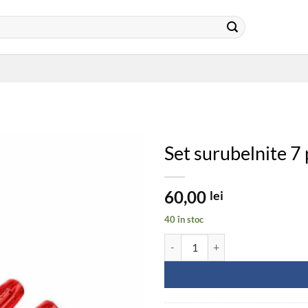
Set surubelnite 7 
60,00
lei
40 în stoc
Cantitate Set surubelnite 7 piese ,