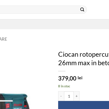
ARE
Ciocan rotopercu
26mm max in bet
379,00
lei
8 în stoc
Cantitate Ciocan rotopercutor, 