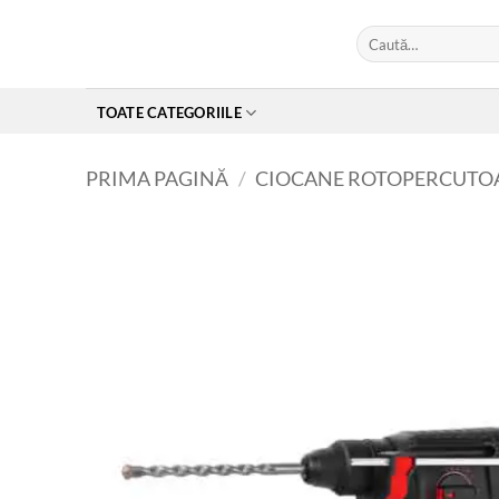
Skip
Caută
to
după:
content
TOATE CATEGORIILE
PRIMA PAGINĂ
/
CIOCANE ROTOPERCUTO