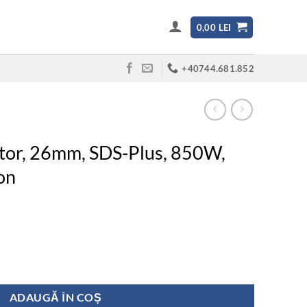
0,00
LEI
+40744.681.852
tor, 26mm, SDS-Plus, 850W,
on
26mm, SDS-Plus, 850W, 26mm max in beton
ADAUGĂ ÎN COȘ