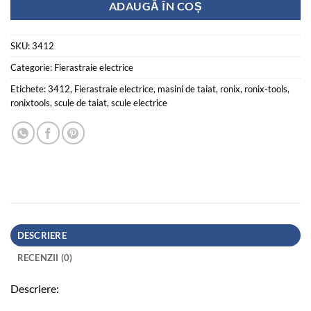
Cantitate Fierastrau de perete, 2000W
ADAUGĂ ÎN COȘ
SKU:
3412
Categorie:
Fierastraie electrice
Etichete:
3412
,
Fierastraie electrice
,
masini de taiat
,
ronix
,
ronix-tools
,
ronixtools
,
scule de taiat
,
scule electrice
DESCRIERE
RECENZII (0)
Descriere: