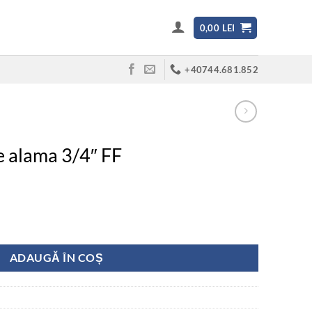
0,00
LEI
+40744.681.852
re alama 3/4″ FF
a 3/4" FF
ADAUGĂ ÎN COȘ