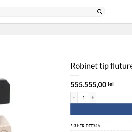
Robinet tip flutu
555.555,00
lei
Cantitate Robinet tip fluture alam
SKU:
ER-DFF34A