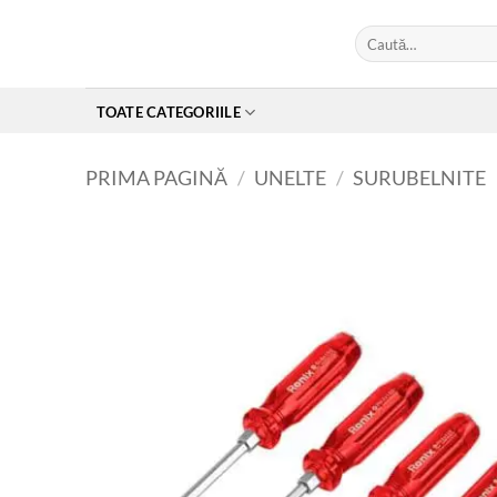
Skip
Caută
to
după:
content
TOATE CATEGORIILE
PRIMA PAGINĂ
/
UNELTE
/
SURUBELNITE