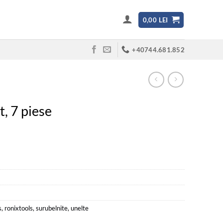
0,00
LEI
+40744.681.852
t, 7 piese
s
,
ronixtools
,
surubelnite
,
unelte