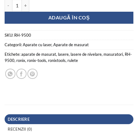
Cantitate Laser de nivelare transversala, 119 x 62 x 95/cm3
ADAUGĂ ÎN COȘ
SKU:
RH-9500
Categorii:
Aparate cu laser
,
Aparate de masurat
Etichete:
aparate de masurat
,
lasere
,
lasere de nivelare
,
masuratori
,
RH-
9500
,
ronix
,
ronix-tools
,
ronixtools
,
rulete
DESCRIERE
RECENZII (0)