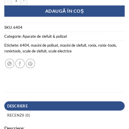
Cantitate Masina electrica de slefuit, 100*110mm, 230W
ADAUGĂ ÎN COȘ
SKU:
6404
Categorie:
Aparate de slefuit & polizat
Etichete:
6404
,
masini de polisat
,
masini de slefuit
,
ronix
,
ronix-tools
,
ronixtools
,
scule de slefuit
,
scule electrice
DESCRIERE
RECENZII (0)
Descriere: