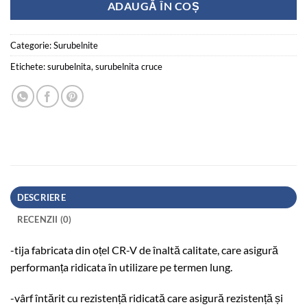
Cantitate Surubelnita 5*150 , varf cruce, maner TPR
ADAUGĂ ÎN COȘ
Categorie:
Surubelnite
Etichete:
surubelnita
,
surubelnita cruce
DESCRIERE
RECENZII (0)
-tija fabricata din oțel CR-V de înaltă calitate, care asigură
performanța ridicata în utilizare pe termen lung.
-vârf întărit cu rezistență ridicată care asigură rezistență și